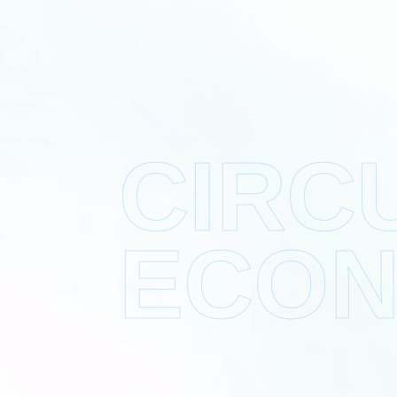
CIRC
ECO