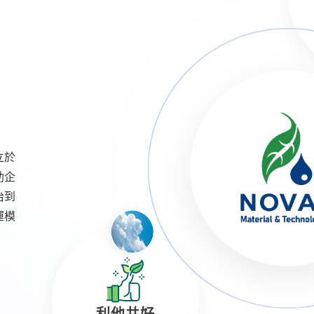
Y
立於
助企
治到
運模
利他共好