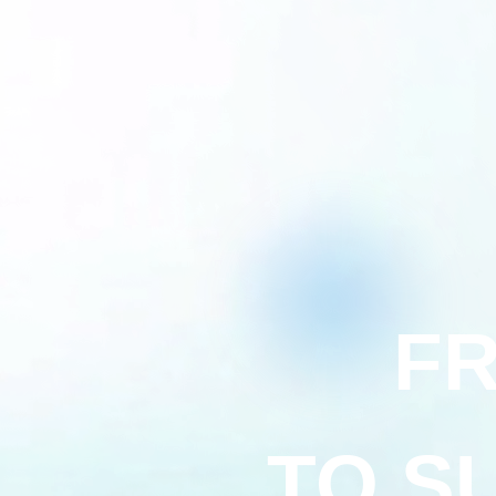
FR
TO S